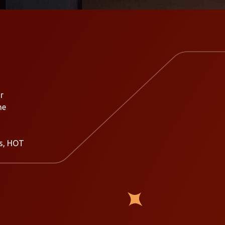
r
he
es, HOT