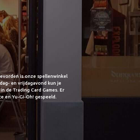
evorden is onze spellenwinkel
dag- en vrijdagavond kun je
 in de Trading Card Games. Er
ce en Yu-Gi-Oh! gespeeld.