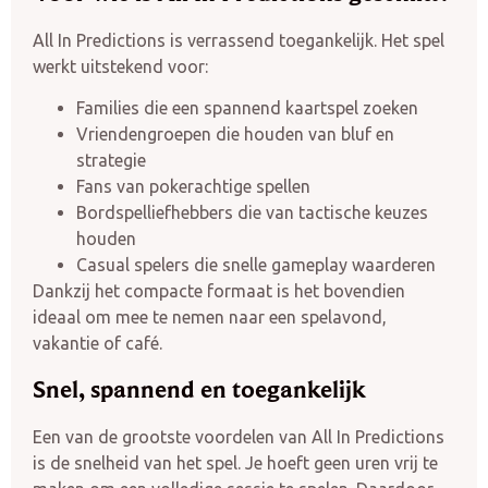
All In Predictions is verrassend toegankelijk. Het spel
werkt uitstekend voor:
Families die een spannend kaartspel zoeken
Vriendengroepen die houden van bluf en
strategie
Fans van pokerachtige spellen
Bordspelliefhebbers die van tactische keuzes
houden
Casual spelers die snelle gameplay waarderen
Dankzij het compacte formaat is het bovendien
ideaal om mee te nemen naar een spelavond,
vakantie of café.
Snel, spannend en toegankelijk
Een van de grootste voordelen van All In Predictions
is de snelheid van het spel. Je hoeft geen uren vrij te