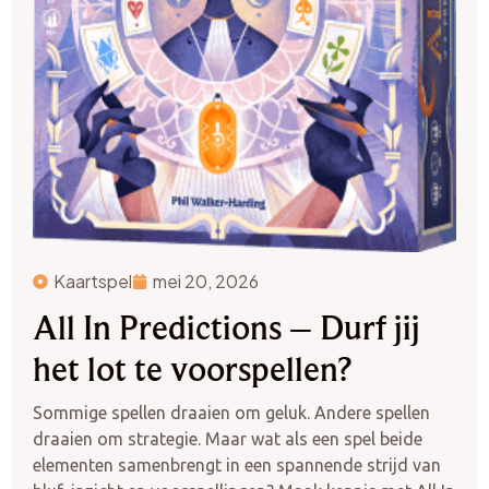
Kaartspel
mei 20, 2026
All In Predictions – Durf jij
het lot te voorspellen?
Sommige spellen draaien om geluk. Andere spellen
draaien om strategie. Maar wat als een spel beide
elementen samenbrengt in een spannende strijd van