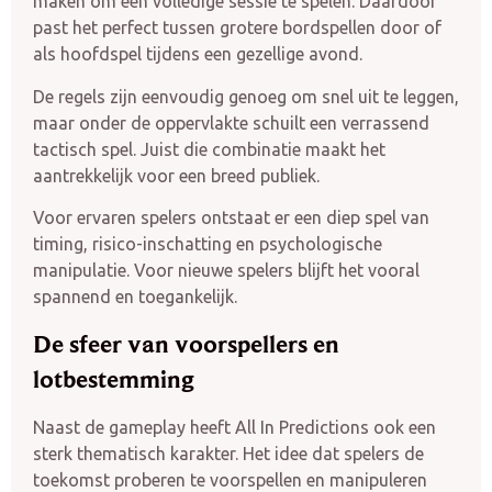
maken om een volledige sessie te spelen. Daardoor
past het perfect tussen grotere bordspellen door of
als hoofdspel tijdens een gezellige avond.
De regels zijn eenvoudig genoeg om snel uit te leggen,
maar onder de oppervlakte schuilt een verrassend
tactisch spel. Juist die combinatie maakt het
aantrekkelijk voor een breed publiek.
Voor ervaren spelers ontstaat er een diep spel van
timing, risico-inschatting en psychologische
manipulatie. Voor nieuwe spelers blijft het vooral
spannend en toegankelijk.
De sfeer van voorspellers en
lotbestemming
Naast de gameplay heeft All In Predictions ook een
sterk thematisch karakter. Het idee dat spelers de
toekomst proberen te voorspellen en manipuleren