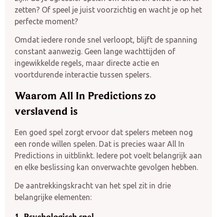
zetten? Of speel je juist voorzichtig en wacht je op het
perfecte moment?
Omdat iedere ronde snel verloopt, blijft de spanning
constant aanwezig. Geen lange wachttijden of
ingewikkelde regels, maar directe actie en
voortdurende interactie tussen spelers.
Waarom All In Predictions zo
verslavend is
Een goed spel zorgt ervoor dat spelers meteen nog
een ronde willen spelen. Dat is precies waar All In
Predictions in uitblinkt. Iedere pot voelt belangrijk aan
en elke beslissing kan onverwachte gevolgen hebben.
De aantrekkingskracht van het spel zit in drie
belangrijke elementen:
1. Psychologisch spel