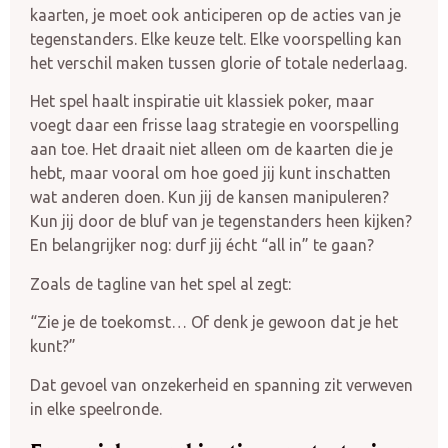
kaarten, je moet ook anticiperen op de acties van je
tegenstanders. Elke keuze telt. Elke voorspelling kan
het verschil maken tussen glorie of totale nederlaag.
Het spel haalt inspiratie uit klassiek poker, maar
voegt daar een frisse laag strategie en voorspelling
aan toe. Het draait niet alleen om de kaarten die je
hebt, maar vooral om hoe goed jij kunt inschatten
wat anderen doen. Kun jij de kansen manipuleren?
Kun jij door de bluf van je tegenstanders heen kijken?
En belangrijker nog: durf jij écht “all in” te gaan?
Zoals de tagline van het spel al zegt:
“Zie je de toekomst… Of denk je gewoon dat je het
kunt?”
Dat gevoel van onzekerheid en spanning zit verweven
in elke speelronde.