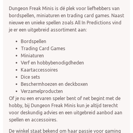
Dungeon Freak Minis is dé plek voor liefhebbers van
bordspellen, miniaturen en trading card games. Naast
nieuwe en unieke spellen zoals All In Predictions vind
je er een uitgebreid assortiment aan:
Bordspellen
Trading Card Games
Miniaturen
Verf en hobbybenodigdheden
Kaartaccessoires
Dice sets
Beschermhoezen en deckboxen
Verzamelproducten
Of je nu een ervaren speler bent of net begint met de
hobby, bij Dungeon Freak Minis kun je altijd terecht
voor deskundig advies en een uitgebreid aanbod aan
spellen en accessoires.
De winkel staat bekend om haar passie voor gaming