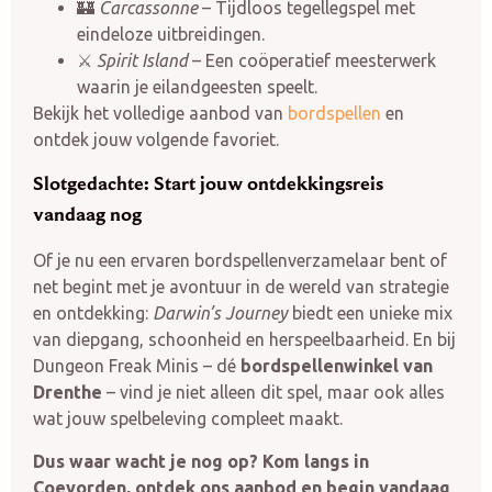
🏰
Carcassonne
– Tijdloos tegellegspel met
eindeloze uitbreidingen.
⚔️
Spirit Island
– Een coöperatief meesterwerk
waarin je eilandgeesten speelt.
Bekijk het volledige aanbod van
bordspellen
en
ontdek jouw volgende favoriet.
Slotgedachte: Start jouw ontdekkingsreis
vandaag nog
Of je nu een ervaren bordspellenverzamelaar bent of
net begint met je avontuur in de wereld van strategie
en ontdekking:
Darwin’s Journey
biedt een unieke mix
van diepgang, schoonheid en herspeelbaarheid. En bij
Dungeon Freak Minis – dé
bordspellenwinkel van
Drenthe
– vind je niet alleen dit spel, maar ook alles
wat jouw spelbeleving compleet maakt.
Dus waar wacht je nog op? Kom langs in
Coevorden, ontdek ons aanbod en begin vandaag