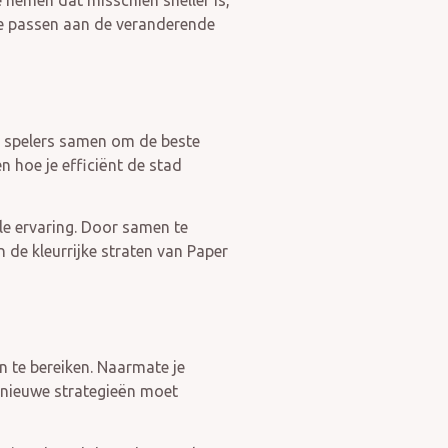
te nemen dat misschien sneller is,
te passen aan de veranderende
en spelers samen om de beste
n hoe je efficiënt de stad
le ervaring. Door samen te
n de kleurrijke straten van Paper
 te bereiken. Naarmate je
d nieuwe strategieën moet