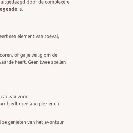
en uitgedaagd door de complexere
 legende
is.
eert een element van toeval,
oren, of ga je veilig om de
aarde heeft. Geen twee spellen
 cadeau voor
our
biedt urenlang plezier en
l ze genieten van het avontuur