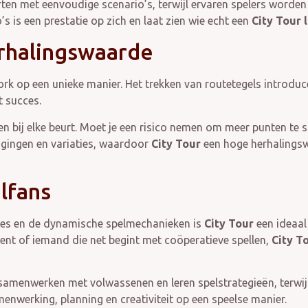
rten met eenvoudige scenario’s, terwijl ervaren spelers word
’s is een prestatie op zich en laat zien wie echt een
City Tour
rhalingswaarde
rk op een unieke manier. Het trekken van routetegels introduc
t succes.
n bij elke beurt. Moet je een risico nemen om meer punten te sc
tdagingen en variaties, waardoor
City Tour
een hoge herhalingsw
lfans
raties en de dynamische spelmechanieken is
City Tour
een ideaal
bent of iemand die net begint met coöperatieve spellen,
City T
 samenwerken met volwassenen en leren spelstrategieën, terwij
menwerking, planning en creativiteit op een speelse manier.