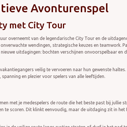
atieve Avonturenspel
ty met City Tour
stuur overneemt van de legendarische City Tour en de uitdage
ol onverwachte wendingen, strategische keuzes en teamwork. Pap
rengt nieuwe uitdagingen: bochten verschijnen onvoorspelbaar e
vakantiegangers veilig te vervoeren naar hun gewenste haltes
panning en plezier voor spelers van alle leeftijden.
amen met je medespelers de route die het beste past bij jullie s
en te scoren. Dit klinkt eenvoudig, maar de uitdaging zit in het