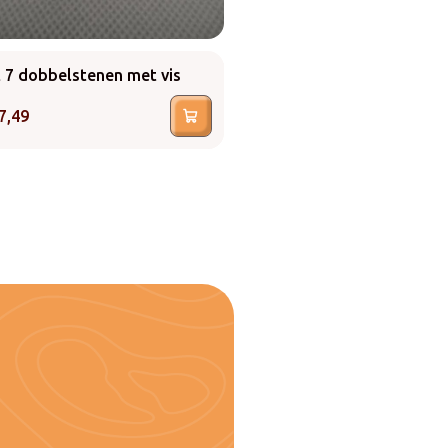
 7 dobbelstenen met vis
Dobeelstenen eend met g
set van 7
7,49
€
17,49