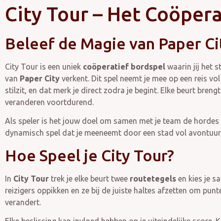
City Tour – Het Coöper
Beleef de Magie van Paper Ci
City Tour is een uniek
coöperatief bordspel
waarin jij het 
van
Paper City
verkent. Dit spel neemt je mee op een reis v
stilzit, en dat merk je direct zodra je begint. Elke beurt b
veranderen voortdurend.
Als speler is het jouw doel om samen met je team de hordes 
dynamisch spel dat je meeneemt door een stad vol avontuur, s
Hoe Speel je City Tour?
In
City Tour
trek je elke beurt twee
routetegels
en kies je s
reizigers oppikken en ze bij de juiste haltes afzetten om punt
verandert.