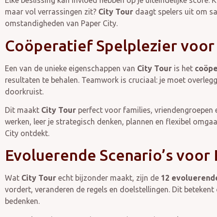
Elke beslissing kan invloed hebben op je uiteindelijke score. K
maar vol verrassingen zit?
City Tour
daagt spelers uit om sa
omstandigheden van Paper City.
Coöperatief Spelplezier voor
Een van de unieke eigenschappen van
City Tour
is het
coöpe
resultaten te behalen. Teamwork is cruciaal: je moet overlegge
doorkruist.
Dit maakt
City Tour
perfect voor families, vriendengroepen e
werken, leer je strategisch denken, plannen en flexibel omgaan
City ontdekt.
Evoluerende Scenario’s voor 
Wat
City Tour
echt bijzonder maakt, zijn de
12 evoluerende
vordert, veranderen de regels en doelstellingen. Dit beteken
bedenken.