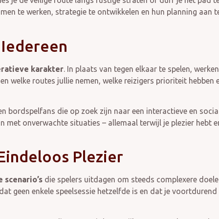
ies je de veilige route langs rustige straten of durf je het pad 
men te werken, strategie te ontwikkelen en hun planning aan 
 Iedereen
ratieve karakter
. In plaats van tegen elkaar te spelen, werk
n welke routes jullie nemen, welke reizigers prioriteit hebben e
n bordspelfans die op zoek zijn naar een interactieve en socia
 met onverwachte situaties – allemaal terwijl je plezier hebt e
Eindeloos Plezier
 scenario’s
die spelers uitdagen om steeds complexere doelen
t dat geen enkele speelsessie hetzelfde is en dat je voortduren