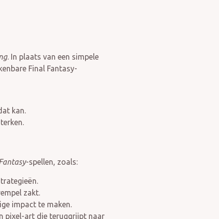
ng
. In plaats van een simpele
enbare Final Fantasy-
dat kan.
terken.
 Fantasy
-spellen, zoals:
trategieën.
rempel zakt.
tige impact te maken.
 pixel-art die teruggrijpt naar