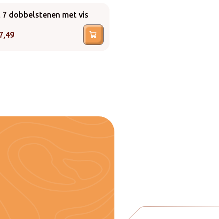
 7 dobbelstenen met vis
Dobeelstenen eend met g
set van 7
7,49
€
17,49