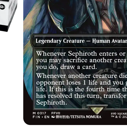
De werelden van magie en fantasie botse
nieuwe
Play Booster van
Magic: The G
unieke samenwerking tussen Wizards of
brengt het iconische kaartspel
Magic: T
legendarische verhalen en personages u
Verzending van woensdag tot en m