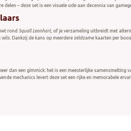
re delen – deze set is een visuele ode aan decennia van gameg
laars
ouwt rond
Squall Leonhart
, of je verzameling uitbreidt met alter
 wils. Dankzij de kans op meerdere zeldzame kaarten per boos
meer dan een gimmick: het is een meesterlijke samensmelting v
wende mechanics levert deze set een rijke en memorabele ervari