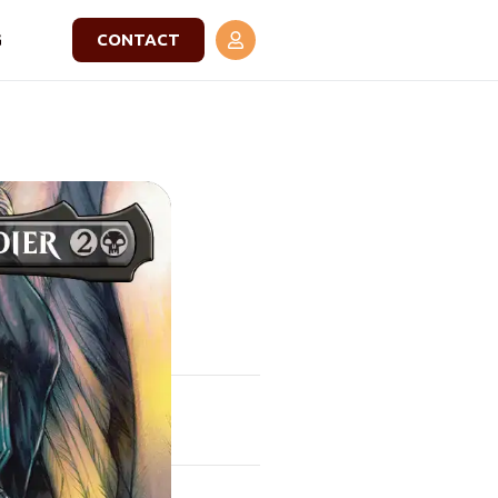
G
CONTACT
aybooster
n in onze winkel