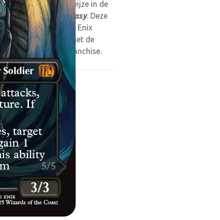
n op spectaculaire wijze in de
athering – Final Fantasy
. Deze
 the Coast en Square Enix
he Gathering
samen met de
it de
Final Fantasy
-franchise.
et zaterdag