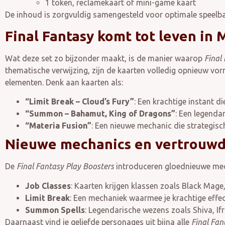
1 token, reclamekaart of mini-game kaart
De inhoud is zorgvuldig samengesteld voor optimale speelb
Final Fantasy komt tot leven in M
Wat deze set zo bijzonder maakt, is de manier waarop
Final
thematische verwijzing, zijn de kaarten volledig opnieuw vo
elementen. Denk aan kaarten als:
“Limit Break – Cloud’s Fury”
: Een krachtige instant d
“Summon – Bahamut, King of Dragons”
: Een legenda
“Materia Fusion”
: Een nieuwe mechanic die strategisc
Nieuwe mechanics en vertrouwd
De
Final Fantasy Play Boosters
introduceren gloednieuwe mec
Job Classes
: Kaarten krijgen klassen zoals Black Mage
Limit Break
: Een mechaniek waarmee je krachtige effe
Summon Spells
: Legendarische wezens zoals Shiva, If
Daarnaast vind je geliefde personages uit bijna alle
Final Fan