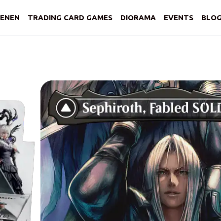
ENEN
TRADING CARD GAMES
DIORAMA
EVENTS
BLO
Op voorraad
Final Fantasy pl
€
7,49
Dit product verkopen wij allee