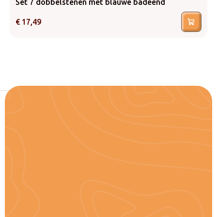
Set 7 dobbelstenen met blauwe badeend
€
17,49